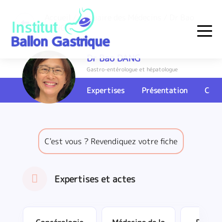
Skip
to
Accueil
/
Annuaire des Médecins
/ Dr Bao
DANG
content
Institut Ballon Gastrique
Dr Bao DANG
Gastro-entérologue et hépatologue
Expertises
Présentation
Cart
C'est vous ? Revendiquez votre fiche
Expertises et actes