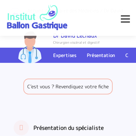
Skip
to
Accueil
/
Annuaire des Médecins
/ Dr David
Lechaux
content
Institut Ballon Gastrique
Dr David Lechaux
Chirurgien viscéral et digestif
Expertises
Présentation
Cart
C'est vous ? Revendiquez votre fiche
Présentation du spécialiste