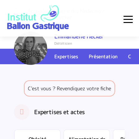
Skip
to
Accueil
/
Annuaire des Médecins
/
Emmanuelle Hecker
content
Institut Ballon Gastrique
Emmanuelle Hecker
Diététicien
Expertises
Présentation
Cart
C'est vous ? Revendiquez votre fiche
Expertises et actes