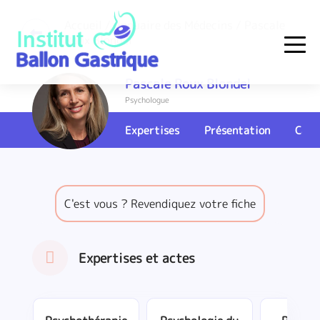
Skip
to
Accueil
/
Annuaire des Médecins
/ Pascale
Roux Blondel
content
Institut Ballon Gastrique
Pascale Roux Blondel
Psychologue
Expertises
Présentation
Cart
C'est vous ? Revendiquez votre fiche
Expertises et actes