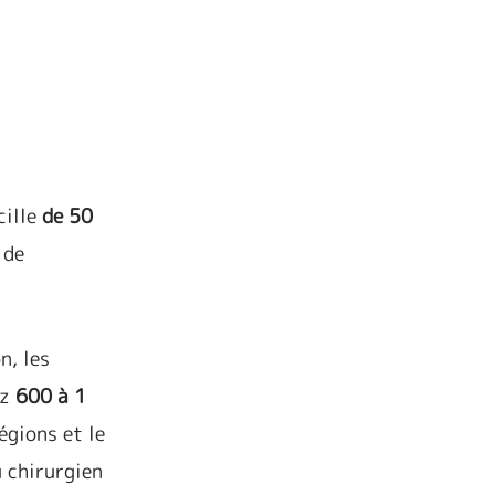
cille
de 50
 de
n, les
ez
600 à 1
égions et le
u chirurgien