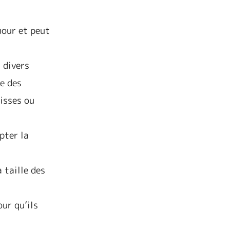
mour et peut
à divers
ne des
uisses ou
pter la
a taille des
our qu’ils