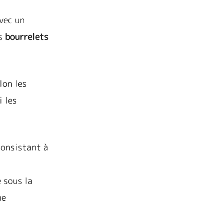
avec un
es
bourrelets
lon les
i les
consistant à
 sous la
ne