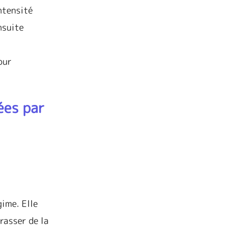
ntensité
nsuite
our
ées par
ime. Elle
rasser de la