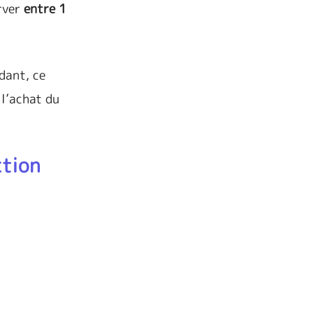
erver
entre 1
dant, ce
 l’achat du
ction