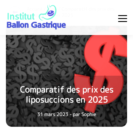
Skip
Accueil
/ Blog / Comparatif des prix des
to
liposuccions en 2025
content
Institut Ballon Gastrique
Comparatif des prix des
liposuccions en 2025
31 mars 2023 - par Sophie