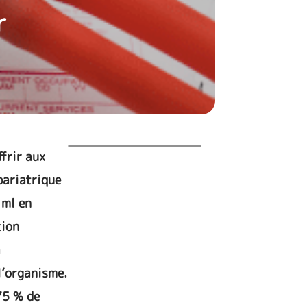
r
ffrir aux
bariatrique
 ml en
tion
a
l’organisme.
75 % de