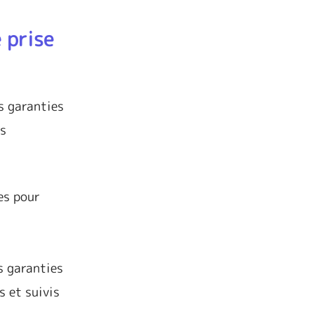
 prise
s garanties
us
es pour
es garanties
s et suivis