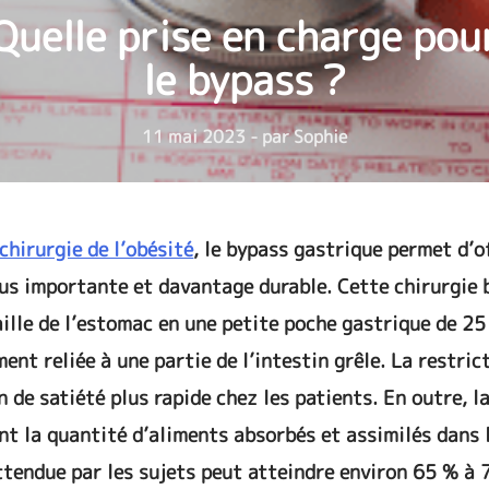
Quelle prise en charge pou
le bypass ?
11 mai 2023 - par Sophie
chirurgie de l’obésité
, le bypass gastrique permet d’o
lus importante et davantage durable. Cette chirurgie 
aille de l’estomac en une petite poche gastrique de 25
nt reliée à une partie de l’intestin grêle. La restric
 de satiété plus rapide chez les patients. En outre, l
t la quantité d’aliments absorbés et assimilés dans 
attendue par les sujets peut atteindre environ 65 % à 