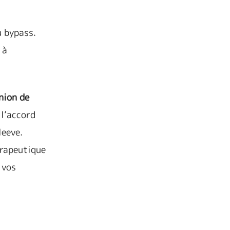
u bypass.
 à
nion de
l’accord
leeve.
érapeutique
 vos