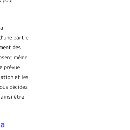
s pour
la
d’une partie
ment des
posent même
ge prévue
sation et les
vous décidez
ainsi être
la