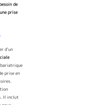
 besoin de
’une prise
s
er d’un
ciale
 bariatrique
de prise en
oires.
ation
. Il inclut