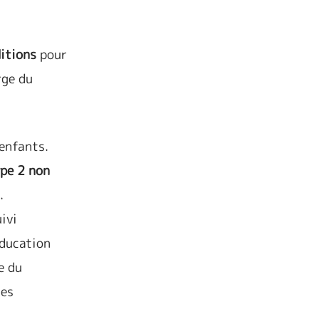
itions
pour
rge du
 enfants.
ype 2
non
.
ivi
éducation
e du
des