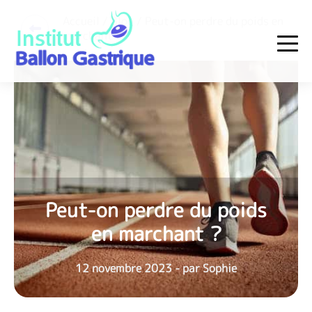
Skip
Accueil
/ Blog / Peut-on perdre du poids en
to
marchant ?
content
Institut Ballon Gastrique
Peut-on perdre du poids
en marchant ?
12 novembre 2023 - par Sophie